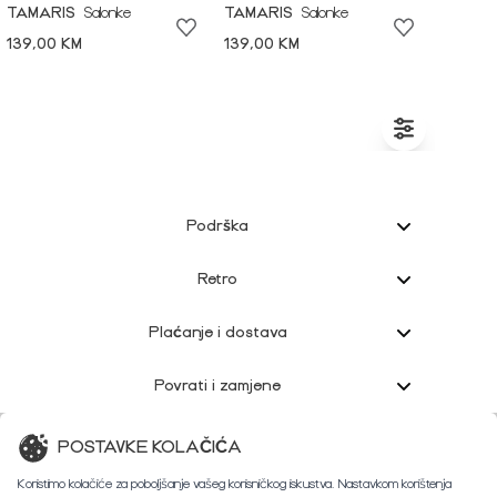
TAMARIS
Salonke
TAMARIS
Salonke
139,00 KM
139,00 KM
Podrška
Retro
Plaćanje i dostava
Povrati i zamjene
Korisnička podrška
POSTAVKE KOLAČIĆA
Koristimo kolačiće za poboljšanje vašeg korisničkog iskustva. Nastavkom korištenja