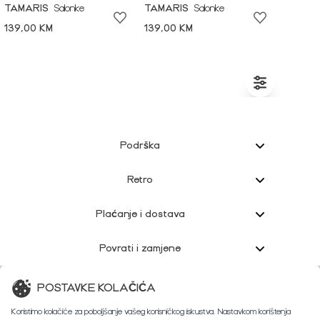
TAMARIS
Salonke
TAMARIS
Salonke
139,00 KM
139,00 KM
Podrška
Retro
Plaćanje i dostava
Povrati i zamjene
Korisnička podrška
POSTAVKE KOLAČIĆA
Koristimo kolačiće za poboljšanje vašeg korisničkog iskustva. Nastavkom korištenja