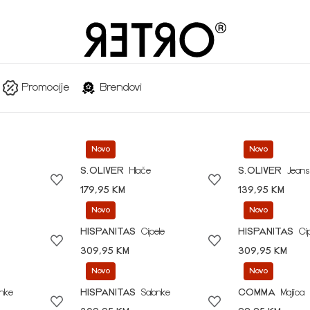
Promocije
Brendovi
Novo
Novo
S.OLIVER
Hlače
S.OLIVER
Jeans
179,95 KM
139,95 KM
Novo
Novo
HISPANITAS
Cipele
HISPANITAS
Ci
309,95 KM
309,95 KM
Novo
Novo
onke
HISPANITAS
Salonke
COMMA
Majica