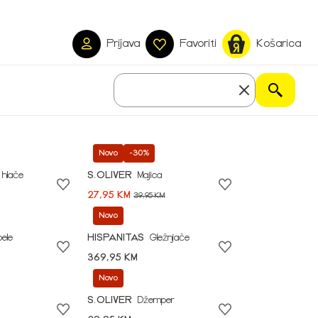
Prijava
Favoriti
Košarica
Novo
-30%
 hlače
S.OLIVER
Majica
27,95 KM
39,95 KM
Novo
pele
HISPANITAS
Gležnjače
369,95 KM
Novo
S.OLIVER
Džemper