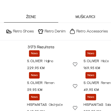
ŽENE
MUŠKARCI
Retro Shoes
Retro Denim
Retro Accessories
3173 Rezultata
Novo
Novo
S.OLIVER
Haljina
S.OLIVER
Hlače
229,95 KM
169,95 KM
Novo
Novo
S.OLIVER
Remen
S.OLIVER
Remen
59,95 KM
49,95 KM
Novo
Novo
HISPANITAS
Gležnjače
HISPANITAS
Sal