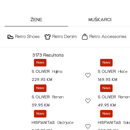
ŽENE
MUŠKARCI
Retro Shoes
Retro Denim
Retro Accessories
3173 Rezultata
Novo
Novo
S.OLIVER
Haljina
S.OLIVER
Hlače
229,95 KM
169,95 KM
Novo
Novo
S.OLIVER
Remen
S.OLIVER
Remen
59,95 KM
49,95 KM
Novo
Novo
HISPANITAS
Gležnjače
HISPANITAS
Sal