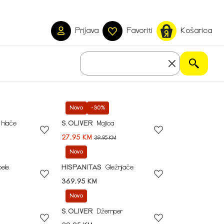
Prijava
Favoriti
Košarica
Novo
-30%
 hlače
S.OLIVER
Majica
27,95 KM
39,95 KM
Novo
pele
HISPANITAS
Gležnjače
369,95 KM
Novo
S.OLIVER
Džemper