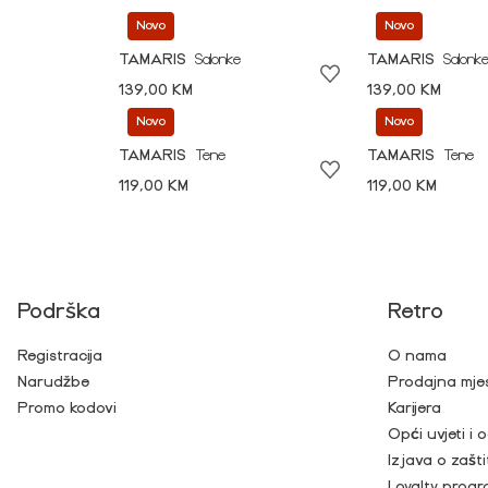
Novo
Novo
TAMARIS
Salonke
TAMARIS
Salonk
139,00 KM
139,00 KM
Novo
Novo
TAMARIS
Tene
TAMARIS
Tene
119,00 KM
119,00 KM
Podrška
Retro
Registracija
O nama
Narudžbe
Prodajna mje
Promo kodovi
Karijera
Opći uvjeti i
Izjava o zašti
Loyalty prog