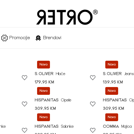
Promocije
Brendovi
Novo
Novo
S.OLIVER
Hlače
S.OLIVER
Jeans
179,95 KM
139,95 KM
Novo
Novo
HISPANITAS
Cipele
HISPANITAS
Ci
309,95 KM
309,95 KM
Novo
Novo
onke
HISPANITAS
Salonke
COMMA
Majica