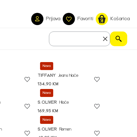
Prijava
Favoriti
Košarica
Novo
TIFFANY
Jeans hlače
134,90 KM
Novo
a
S.OLIVER
Hlače
169,95 KM
Novo
n
S.OLIVER
Remen