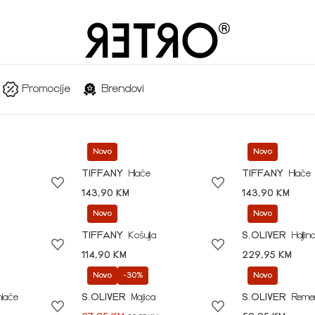
Promocije
Brendovi
Novo
Novo
TIFFANY
Hlače
TIFFANY
Hlače
143,90 KM
143,90 KM
Novo
Novo
TIFFANY
Košulja
S.OLIVER
Haljin
114,90 KM
229,95 KM
Novo
-30%
Novo
hlače
S.OLIVER
Majica
S.OLIVER
Reme