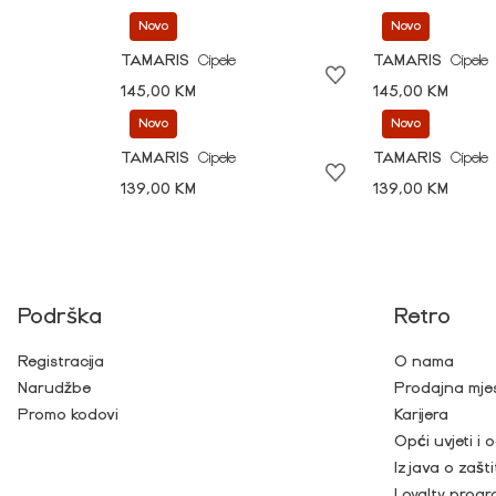
Novo
Novo
TAMARIS
Cipele
TAMARIS
Cipele
145,00 KM
145,00 KM
Novo
Novo
TAMARIS
Cipele
TAMARIS
Cipele
139,00 KM
139,00 KM
Podrška
Retro
Registracija
O nama
Narudžbe
Prodajna mje
Promo kodovi
Karijera
Opći uvjeti i
Izjava o zašti
Loyalty prog