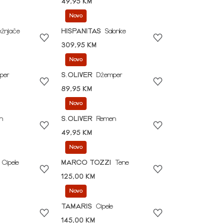
49,95 KM
Novo
ežnjače
HISPANITAS
Salonke
309,95 KM
Novo
per
S.OLIVER
Džemper
89,95 KM
Novo
n
S.OLIVER
Remen
49,95 KM
Novo
Cipele
MARCO TOZZI
Tene
125,00 KM
Novo
TAMARIS
Cipele
145,00 KM