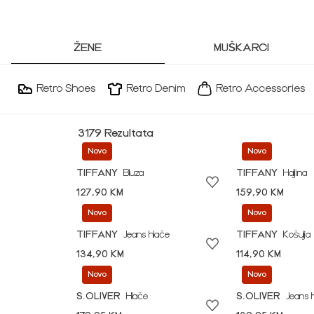
ŽENE
MUŠKARCI
Retro Shoes
Retro Denim
Retro Accessories
3179 Rezultata
Novo
Novo
TIFFANY
Bluza
TIFFANY
Haljina
127,90 KM
159,90 KM
Novo
Novo
TIFFANY
Jeans hlače
TIFFANY
Košulja
134,90 KM
114,90 KM
Novo
Novo
S.OLIVER
Hlače
S.OLIVER
Jeans 