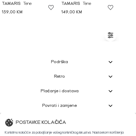
TAMARIS
Tene
TAMARIS
Tene
159,00 KM
149,00 KM
Podrška
Retro
Plaćanje i dostava
Povrati i zamjene
Korisnička podrška
POSTAVKE KOLAČIĆA
Koristimo kolačiće za poboljšanje vašeg korisničkog iskustva. Nastavkom korištenja