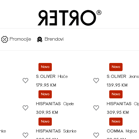
Promocije
Brendovi
Novo
Novo
S.OLIVER
Hlače
S.OLIVER
Jeans
179,95 KM
139,95 KM
Novo
Novo
HISPANITAS
Cipele
HISPANITAS
Ci
309,95 KM
309,95 KM
Novo
Novo
onke
HISPANITAS
Salonke
COMMA
Majica