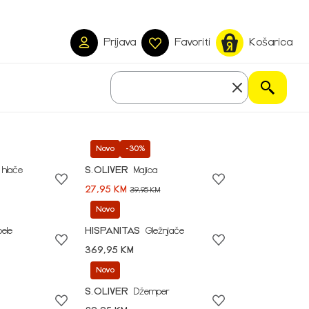
Prijava
Favoriti
Košarica
Novo
-30%
 hlače
S.OLIVER
Majica
27,95 KM
39,95 KM
Novo
pele
HISPANITAS
Gležnjače
369,95 KM
Novo
S.OLIVER
Džemper