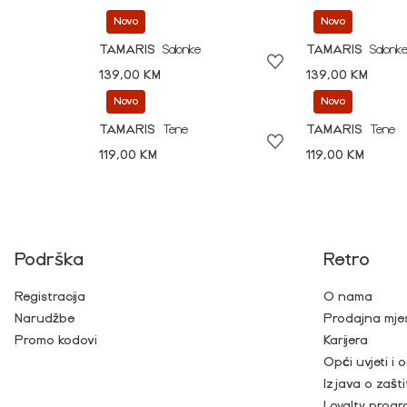
Novo
Novo
TAMARIS
Salonke
TAMARIS
Salonk
139,00 KM
139,00 KM
Novo
Novo
TAMARIS
Tene
TAMARIS
Tene
119,00 KM
119,00 KM
Podrška
Retro
Registracija
O nama
Narudžbe
Prodajna mje
Promo kodovi
Karijera
Opći uvjeti i
Izjava o zašti
Loyalty prog