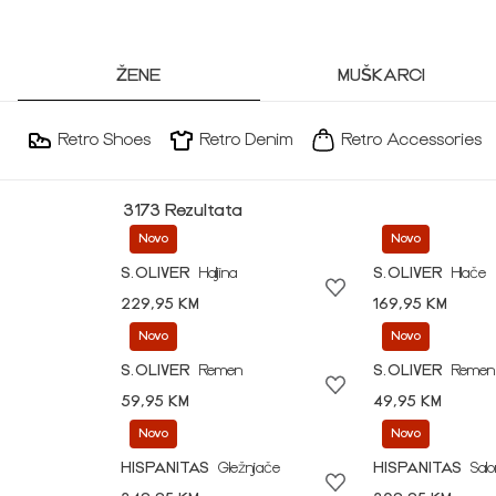
ŽENE
MUŠKARCI
Retro Shoes
Retro Denim
Retro Accessories
3173 Rezultata
Novo
Novo
S.OLIVER
Haljina
S.OLIVER
Hlače
229,95 KM
169,95 KM
Novo
Novo
S.OLIVER
Remen
S.OLIVER
Remen
59,95 KM
49,95 KM
Novo
Novo
HISPANITAS
Gležnjače
HISPANITAS
Sal