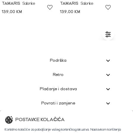
TAMARIS
Salonke
TAMARIS
Salonke
139,00 KM
139,00 KM
Podrška
Retro
Plaćanje i dostava
Povrati i zamjene
Korisnička podrška
POSTAVKE KOLAČIĆA
Koristimo kolačiće za poboljšanje vašeg korisničkog iskustva. Nastavkom korištenja