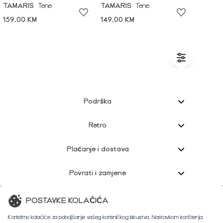
TAMARIS
Tene
TAMARIS
Tene
159,00 KM
149,00 KM
Podrška
Retro
Plaćanje i dostava
Povrati i zamjene
Korisnička podrška
POSTAVKE KOLAČIĆA
Koristimo kolačiće za poboljšanje vašeg korisničkog iskustva. Nastavkom korištenja