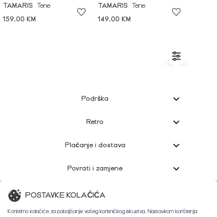
TAMARIS
Tene
TAMARIS
Tene
159,00 KM
149,00 KM
Podrška
Retro
Plaćanje i dostava
Povrati i zamjene
Korisnička podrška
POSTAVKE KOLAČIĆA
Koristimo kolačiće za poboljšanje vašeg korisničkog iskustva. Nastavkom korištenja