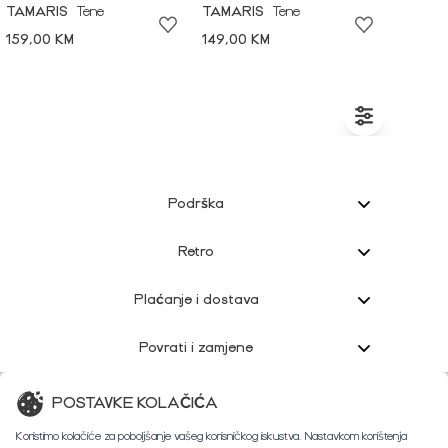
TAMARIS
Tene
TAMARIS
Tene
159,00 KM
149,00 KM
Podrška
Retro
Plaćanje i dostava
Povrati i zamjene
Korisnička podrška
POSTAVKE KOLAČIĆA
Koristimo kolačiće za poboljšanje vašeg korisničkog iskustva. Nastavkom korištenja