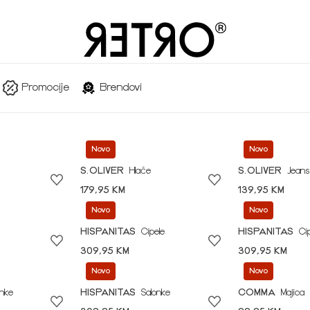
Promocije
Brendovi
Novo
Novo
S.OLIVER
Hlače
S.OLIVER
Jeans
179,95 KM
139,95 KM
Novo
Novo
HISPANITAS
Cipele
HISPANITAS
Ci
309,95 KM
309,95 KM
Novo
Novo
onke
HISPANITAS
Salonke
COMMA
Majica