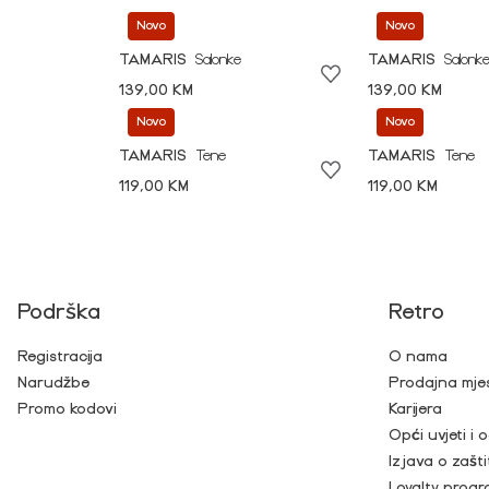
Novo
Novo
TAMARIS
Salonke
TAMARIS
Salonk
139,00 KM
139,00 KM
Novo
Novo
TAMARIS
Tene
TAMARIS
Tene
119,00 KM
119,00 KM
Podrška
Retro
Registracija
O nama
Narudžbe
Prodajna mje
Promo kodovi
Karijera
Opći uvjeti i
Izjava o zašti
Loyalty prog