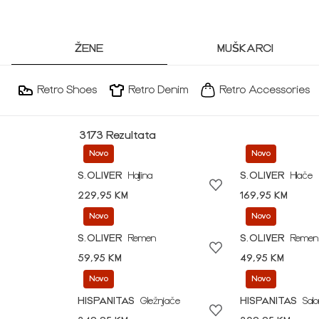
ŽENE
MUŠKARCI
Retro Shoes
Retro Denim
Retro Accessories
3173 Rezultata
Novo
Novo
S.OLIVER
Haljina
S.OLIVER
Hlače
229,95 KM
169,95 KM
Novo
Novo
S.OLIVER
Remen
S.OLIVER
Remen
59,95 KM
49,95 KM
Novo
Novo
HISPANITAS
Gležnjače
HISPANITAS
Sal