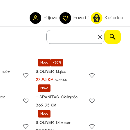
Prijava
Favoriti
Košarica
Novo
-30%
 hlače
S.OLIVER
Majica
27,95 KM
39,95 KM
Novo
pele
HISPANITAS
Gležnjače
369,95 KM
Novo
S.OLIVER
Džemper