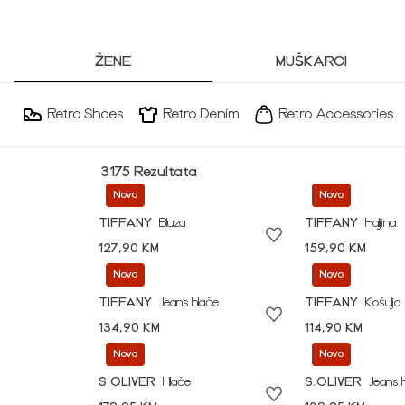
ŽENE
MUŠKARCI
Retro Shoes
Retro Denim
Retro Accessories
3175 Rezultata
Novo
Novo
TIFFANY
Bluza
TIFFANY
Haljina
127,90 KM
159,90 KM
Novo
Novo
TIFFANY
Jeans hlače
TIFFANY
Košulja
134,90 KM
114,90 KM
Novo
Novo
S.OLIVER
Hlače
S.OLIVER
Jeans 