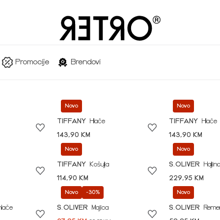
Promocije
Brendovi
Novo
Novo
TIFFANY
Hlače
TIFFANY
Hlače
143,90 KM
143,90 KM
Novo
Novo
TIFFANY
Košulja
S.OLIVER
Haljin
114,90 KM
229,95 KM
Novo
-30%
Novo
hlače
S.OLIVER
Majica
S.OLIVER
Reme