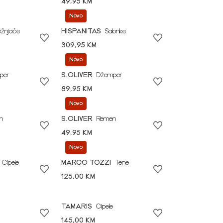
49,95 KM
Novo
ežnjače
HISPANITAS
Salonke
309,95 KM
Novo
per
S.OLIVER
Džemper
89,95 KM
Novo
n
S.OLIVER
Remen
49,95 KM
Novo
Cipele
MARCO TOZZI
Tene
125,00 KM
TAMARIS
Cipele
145,00 KM