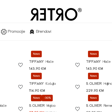
Promocije
Brendovi
Novo
Novo
TIFFANY
Hlače
TIFFANY
Hlače
143,90 KM
143,90 KM
Novo
Novo
TIFFANY
Košulja
S.OLIVER
Haljin
114,90 KM
229,95 KM
Novo
-30%
Novo
hlače
S.OLIVER
Majica
S.OLIVER
Reme