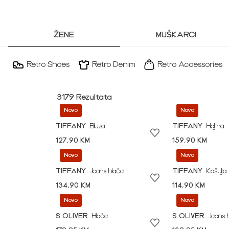
ŽENE
MUŠKARCI
Retro Shoes
Retro Denim
Retro Accessories
3179 Rezultata
Novo
Novo
TIFFANY
Bluza
TIFFANY
Haljina
127,90 KM
159,90 KM
Novo
Novo
TIFFANY
Jeans hlače
TIFFANY
Košulja
134,90 KM
114,90 KM
Novo
Novo
S.OLIVER
Hlače
S.OLIVER
Jeans 