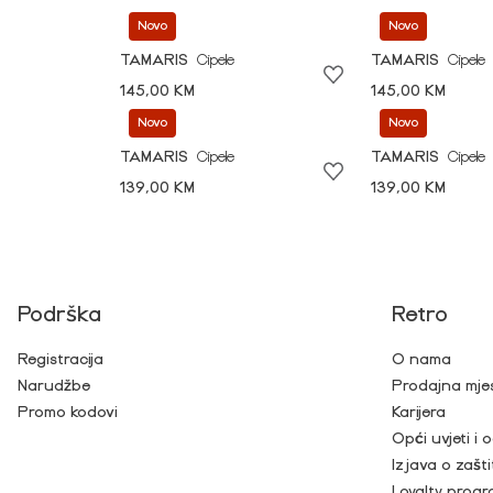
Novo
Novo
TAMARIS
Cipele
TAMARIS
Cipele
145,00 KM
145,00 KM
Novo
Novo
TAMARIS
Cipele
TAMARIS
Cipele
139,00 KM
139,00 KM
Podrška
Retro
Registracija
O nama
Narudžbe
Prodajna mje
Promo kodovi
Karijera
Opći uvjeti i
Izjava o zašti
Loyalty prog