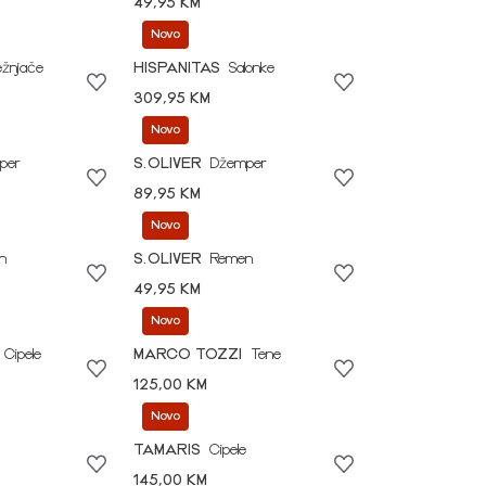
49,95 KM
Novo
ežnjače
HISPANITAS
Salonke
309,95 KM
Novo
per
S.OLIVER
Džemper
89,95 KM
Novo
n
S.OLIVER
Remen
49,95 KM
Novo
Cipele
MARCO TOZZI
Tene
125,00 KM
Novo
TAMARIS
Cipele
145,00 KM