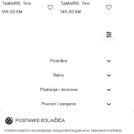
TAMARIS
Tene
TAMARIS
Tene
159,00 KM
149,00 KM
Podrška
Retro
Plaćanje i dostava
Povrati i zamjene
Korisnička podrška
POSTAVKE KOLAČIĆA
Koristimo kolačiće za poboljšanje vašeg korisničkog iskustva. Nastavkom korištenja