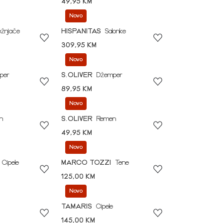
49,95 KM
Novo
ežnjače
HISPANITAS
Salonke
309,95 KM
Novo
per
S.OLIVER
Džemper
89,95 KM
Novo
n
S.OLIVER
Remen
49,95 KM
Novo
Cipele
MARCO TOZZI
Tene
125,00 KM
Novo
TAMARIS
Cipele
145,00 KM