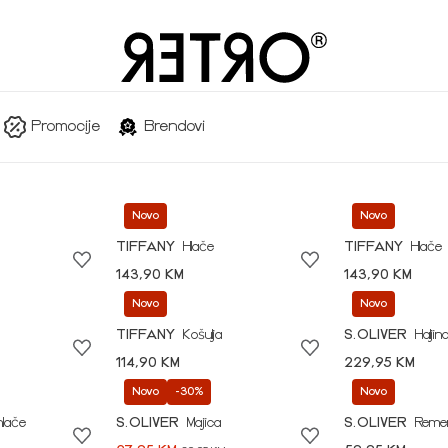
Promocije
Brendovi
Novo
Novo
TIFFANY
Hlače
TIFFANY
Hlače
143,90 KM
143,90 KM
Novo
Novo
TIFFANY
Košulja
S.OLIVER
Haljin
114,90 KM
229,95 KM
Novo
-30%
Novo
hlače
S.OLIVER
Majica
S.OLIVER
Reme