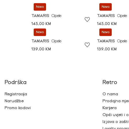
Novo
Novo
TAMARIS
Cipele
TAMARIS
Cipele
145,00 KM
145,00 KM
Novo
Novo
TAMARIS
Cipele
TAMARIS
Cipele
139,00 KM
139,00 KM
Podrška
Retro
Registracija
O nama
Narudžbe
Prodajna mje
Promo kodovi
Karijera
Opći uvjeti i
Izjava o zašti
Loyalty prog