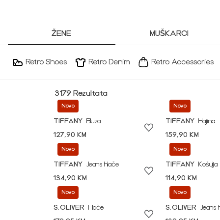
ŽENE
MUŠKARCI
Retro Shoes
Retro Denim
Retro Accessories
3179 Rezultata
Novo
Novo
TIFFANY
Bluza
TIFFANY
Haljina
127,90 KM
159,90 KM
Novo
Novo
TIFFANY
Jeans hlače
TIFFANY
Košulja
134,90 KM
114,90 KM
Novo
Novo
S.OLIVER
Hlače
S.OLIVER
Jeans 