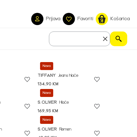
Prijava
Favoriti
Košarica
Novo
TIFFANY
Jeans hlače
134,90 KM
Novo
a
S.OLIVER
Hlače
169,95 KM
Novo
n
S.OLIVER
Remen