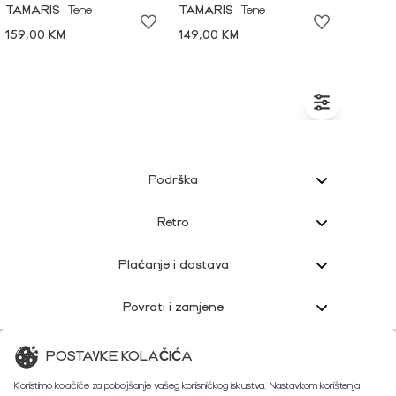
TAMARIS
Tene
TAMARIS
Tene
159,00 KM
149,00 KM
Podrška
Retro
Plaćanje i dostava
Povrati i zamjene
Korisnička podrška
POSTAVKE KOLAČIĆA
Koristimo kolačiće za poboljšanje vašeg korisničkog iskustva. Nastavkom korištenja