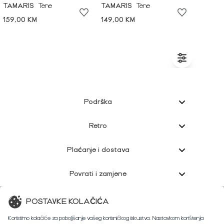
TAMARIS
Tene
TAMARIS
Tene
159,00 KM
149,00 KM
Podrška
Retro
Plaćanje i dostava
Povrati i zamjene
Korisnička podrška
POSTAVKE KOLAČIĆA
Koristimo kolačiće za poboljšanje vašeg korisničkog iskustva. Nastavkom korištenja