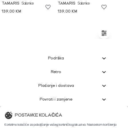
TAMARIS
Salonke
TAMARIS
Salonke
139,00 KM
139,00 KM
Podrška
Retro
Plaćanje i dostava
Povrati i zamjene
Korisnička podrška
POSTAVKE KOLAČIĆA
Koristimo kolačiće za poboljšanje vašeg korisničkog iskustva. Nastavkom korištenja