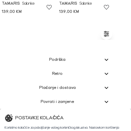
TAMARIS
Salonke
TAMARIS
Salonke
139,00 KM
139,00 KM
Podrška
Retro
Plaćanje i dostava
Povrati i zamjene
Korisnička podrška
POSTAVKE KOLAČIĆA
Koristimo kolačiće za poboljšanje vašeg korisničkog iskustva. Nastavkom korištenja