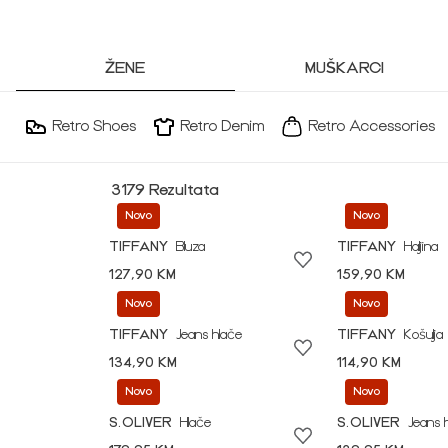
ŽENE
MUŠKARCI
Retro Shoes
Retro Denim
Retro Accessories
3179 Rezultata
Novo
Novo
TIFFANY
Bluza
TIFFANY
Haljina
127,90 KM
159,90 KM
Novo
Novo
TIFFANY
Jeans hlače
TIFFANY
Košulja
134,90 KM
114,90 KM
Novo
Novo
S.OLIVER
Hlače
S.OLIVER
Jeans 