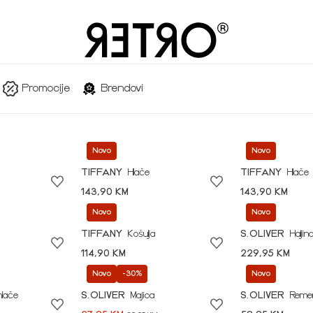
Promocije
Brendovi
Novo
Novo
TIFFANY
Hlače
TIFFANY
Hlače
143,90 KM
143,90 KM
Novo
Novo
TIFFANY
Košulja
S.OLIVER
Haljin
114,90 KM
229,95 KM
Novo
-30%
Novo
hlače
S.OLIVER
Majica
S.OLIVER
Reme