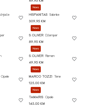
49,95 KM
Novo
ežnjače
HISPANITAS
Salonke
309,95 KM
Novo
per
S.OLIVER
Džemper
89,95 KM
Novo
n
S.OLIVER
Remen
49,95 KM
Novo
Cipele
MARCO TOZZI
Tene
125,00 KM
Novo
TAMARIS
Cipele
145,00 KM