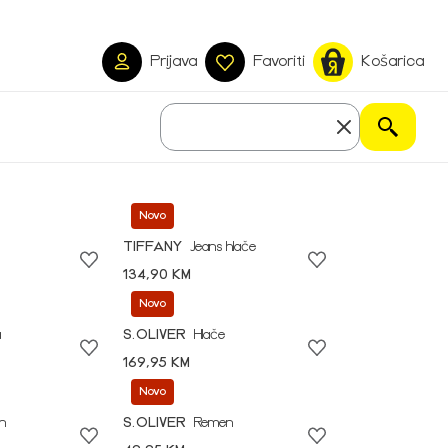
Prijava
Favoriti
Košarica
Novo
TIFFANY
Jeans hlače
134,90 KM
Novo
a
S.OLIVER
Hlače
169,95 KM
Novo
n
S.OLIVER
Remen