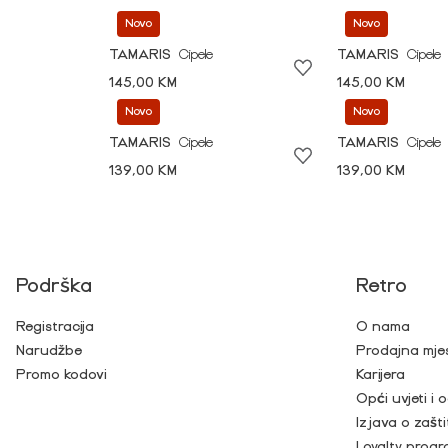
Novo
Novo
TAMARIS
Cipele
TAMARIS
Cipele
145,00 KM
145,00 KM
Novo
Novo
TAMARIS
Cipele
TAMARIS
Cipele
139,00 KM
139,00 KM
Podrška
Retro
Registracija
O nama
Narudžbe
Prodajna mje
Promo kodovi
Karijera
Opći uvjeti i
Izjava o zašti
Loyalty prog