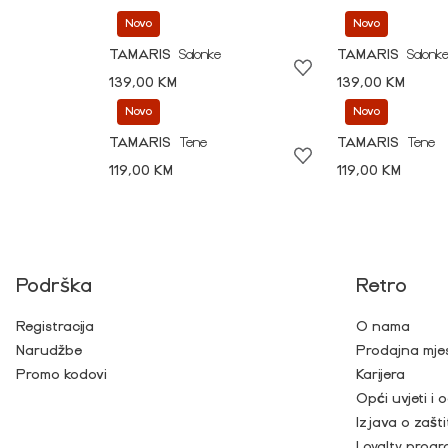
Novo
Novo
TAMARIS
Salonke
TAMARIS
Salonk
139,00 KM
139,00 KM
Novo
Novo
TAMARIS
Tene
TAMARIS
Tene
119,00 KM
119,00 KM
Podrška
Retro
Registracija
O nama
Narudžbe
Prodajna mje
Promo kodovi
Karijera
Opći uvjeti i
Izjava o zašti
Loyalty prog