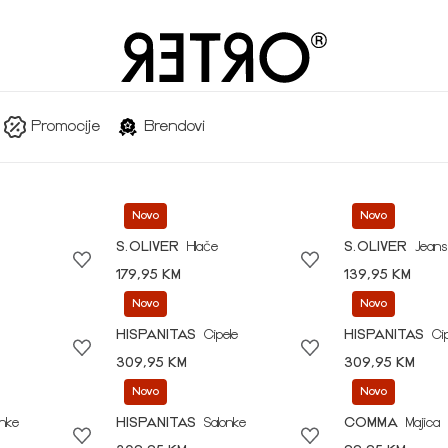
Promocije
Brendovi
Novo
Novo
S.OLIVER
Hlače
S.OLIVER
Jeans
179,95 KM
139,95 KM
Novo
Novo
HISPANITAS
Cipele
HISPANITAS
Ci
309,95 KM
309,95 KM
Novo
Novo
onke
HISPANITAS
Salonke
COMMA
Majica