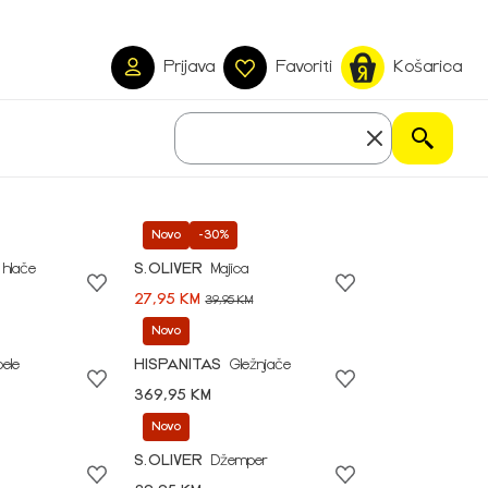
Prijava
Favoriti
Košarica
Novo
-30%
 hlače
S.OLIVER
Majica
27,95 KM
39,95 KM
Novo
pele
HISPANITAS
Gležnjače
369,95 KM
Novo
S.OLIVER
Džemper