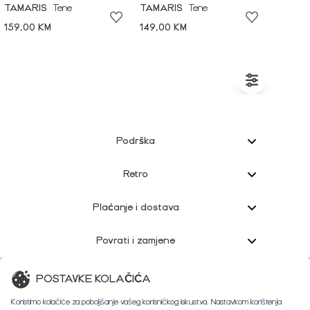
TAMARIS
Tene
TAMARIS
Tene
159,00 KM
149,00 KM
Podrška
Retro
Plaćanje i dostava
Povrati i zamjene
Korisnička podrška
POSTAVKE KOLAČIĆA
Koristimo kolačiće za poboljšanje vašeg korisničkog iskustva. Nastavkom korištenja