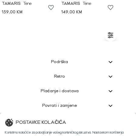
TAMARIS
Tene
TAMARIS
Tene
159,00 KM
149,00 KM
Podrška
Retro
Plaćanje i dostava
Povrati i zamjene
Korisnička podrška
POSTAVKE KOLAČIĆA
Koristimo kolačiće za poboljšanje vašeg korisničkog iskustva. Nastavkom korištenja