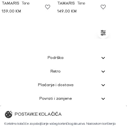
TAMARIS
Tene
TAMARIS
Tene
159,00 KM
149,00 KM
Podrška
Retro
Plaćanje i dostava
Povrati i zamjene
Korisnička podrška
POSTAVKE KOLAČIĆA
Koristimo kolačiće za poboljšanje vašeg korisničkog iskustva. Nastavkom korištenja