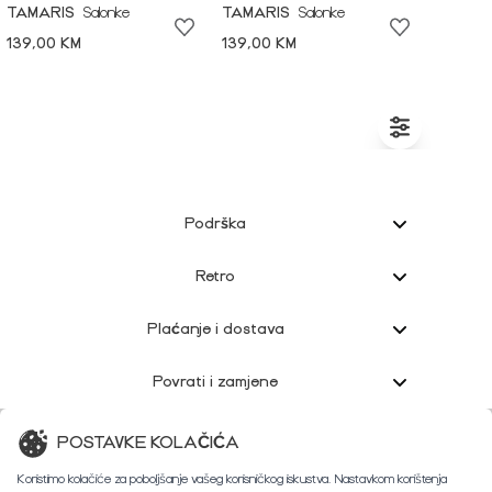
TAMARIS
Salonke
TAMARIS
Salonke
139,00 KM
139,00 KM
Podrška
Retro
Plaćanje i dostava
Povrati i zamjene
Korisnička podrška
POSTAVKE KOLAČIĆA
Koristimo kolačiće za poboljšanje vašeg korisničkog iskustva. Nastavkom korištenja