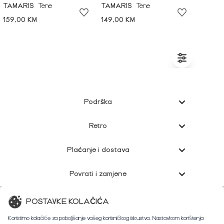
TAMARIS
Tene
TAMARIS
Tene
159,00 KM
149,00 KM
Podrška
Retro
Plaćanje i dostava
Povrati i zamjene
Korisnička podrška
POSTAVKE KOLAČIĆA
Koristimo kolačiće za poboljšanje vašeg korisničkog iskustva. Nastavkom korištenja