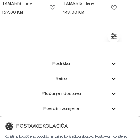
TAMARIS
Tene
TAMARIS
Tene
159,00 KM
149,00 KM
Podrška
Retro
Plaćanje i dostava
Povrati i zamjene
Korisnička podrška
POSTAVKE KOLAČIĆA
Koristimo kolačiće za poboljšanje vašeg korisničkog iskustva. Nastavkom korištenja