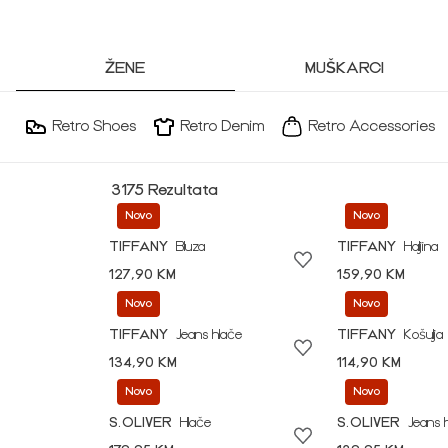
ŽENE
MUŠKARCI
Retro Shoes
Retro Denim
Retro Accessories
3175 Rezultata
Novo
Novo
TIFFANY
Bluza
TIFFANY
Haljina
127,90 KM
159,90 KM
Novo
Novo
TIFFANY
Jeans hlače
TIFFANY
Košulja
134,90 KM
114,90 KM
Novo
Novo
S.OLIVER
Hlače
S.OLIVER
Jeans 