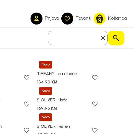
Prijava
Favoriti
Košarica
Novo
TIFFANY
Jeans hlače
134,90 KM
Novo
a
S.OLIVER
Hlače
169,95 KM
Novo
n
S.OLIVER
Remen