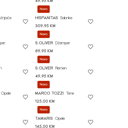
49,95 KM
Novo
ežnjače
HISPANITAS
Salonke
309,95 KM
Novo
per
S.OLIVER
Džemper
89,95 KM
Novo
n
S.OLIVER
Remen
49,95 KM
Novo
Cipele
MARCO TOZZI
Tene
125,00 KM
Novo
TAMARIS
Cipele
145,00 KM