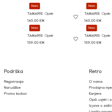
Novo
Novo
TAMARIS
Cipele
TAMARIS
Cipele
145,00 KM
145,00 KM
Novo
Novo
TAMARIS
Cipele
TAMARIS
Cipele
139,00 KM
139,00 KM
Podrška
Retro
Registracija
O nama
Narudžbe
Prodajna mje
Promo kodovi
Karijera
Opći uvjeti i
Izjava o zašti
Loyalty prog