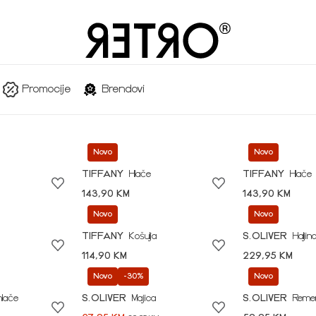
Promocije
Brendovi
Novo
Novo
TIFFANY
Hlače
TIFFANY
Hlače
143,90 KM
143,90 KM
Novo
Novo
TIFFANY
Košulja
S.OLIVER
Haljin
114,90 KM
229,95 KM
Novo
-30%
Novo
hlače
S.OLIVER
Majica
S.OLIVER
Reme