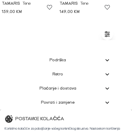
TAMARIS
Tene
TAMARIS
Tene
159,00 KM
149,00 KM
Podrška
Retro
Plaćanje i dostava
Povrati i zamjene
Korisnička podrška
POSTAVKE KOLAČIĆA
Koristimo kolačiće za poboljšanje vašeg korisničkog iskustva. Nastavkom korištenja