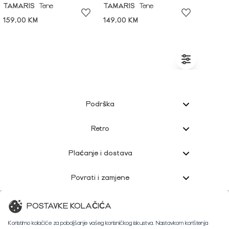
TAMARIS
Tene
TAMARIS
Tene
159,00 KM
149,00 KM
Podrška
Retro
Plaćanje i dostava
Povrati i zamjene
Korisnička podrška
POSTAVKE KOLAČIĆA
Koristimo kolačiće za poboljšanje vašeg korisničkog iskustva. Nastavkom korištenja