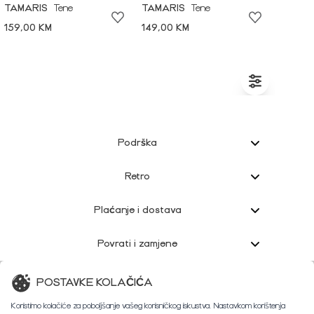
TAMARIS
Tene
TAMARIS
Tene
159,00 KM
149,00 KM
Podrška
Retro
Plaćanje i dostava
Povrati i zamjene
Korisnička podrška
POSTAVKE KOLAČIĆA
Koristimo kolačiće za poboljšanje vašeg korisničkog iskustva. Nastavkom korištenja