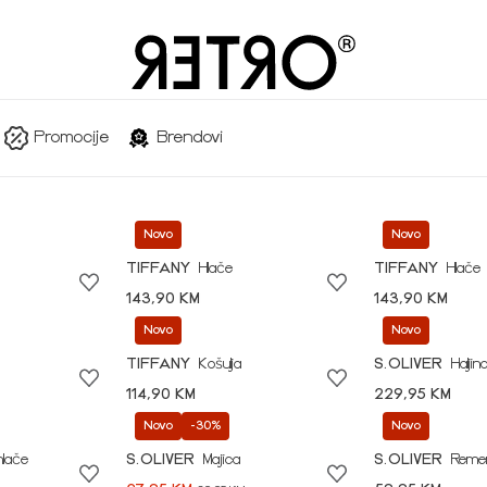
Promocije
Brendovi
Novo
Novo
TIFFANY
Hlače
TIFFANY
Hlače
143,90 KM
143,90 KM
Novo
Novo
TIFFANY
Košulja
S.OLIVER
Haljin
114,90 KM
229,95 KM
Novo
-30%
Novo
hlače
S.OLIVER
Majica
S.OLIVER
Reme