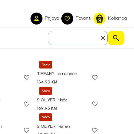
Prijava
Favoriti
Košarica
Novo
TIFFANY
Jeans hlače
134,90 KM
Novo
a
S.OLIVER
Hlače
169,95 KM
Novo
n
S.OLIVER
Remen