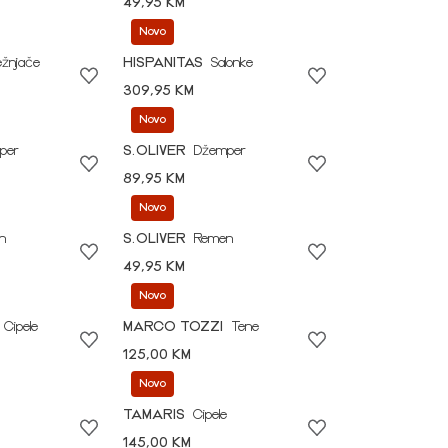
49,95 KM
Novo
ežnjače
HISPANITAS
Salonke
309,95 KM
Novo
per
S.OLIVER
Džemper
89,95 KM
Novo
n
S.OLIVER
Remen
49,95 KM
Novo
Cipele
MARCO TOZZI
Tene
125,00 KM
Novo
TAMARIS
Cipele
145,00 KM