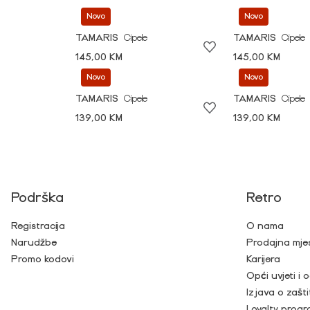
Novo
Novo
TAMARIS
Cipele
TAMARIS
Cipele
145,00 KM
145,00 KM
Novo
Novo
TAMARIS
Cipele
TAMARIS
Cipele
139,00 KM
139,00 KM
Podrška
Retro
Registracija
O nama
Narudžbe
Prodajna mje
Promo kodovi
Karijera
Opći uvjeti i
Izjava o zašti
Loyalty prog