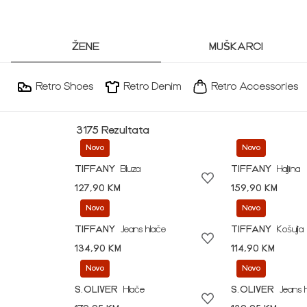
ŽENE
MUŠKARCI
Retro Shoes
Retro Denim
Retro Accessories
3175 Rezultata
Novo
Novo
TIFFANY
Bluza
TIFFANY
Haljina
127,90 KM
159,90 KM
Novo
Novo
TIFFANY
Jeans hlače
TIFFANY
Košulja
134,90 KM
114,90 KM
Novo
Novo
S.OLIVER
Hlače
S.OLIVER
Jeans 