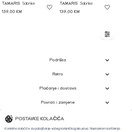
TAMARIS
Salonke
TAMARIS
Salonke
139,00 KM
139,00 KM
Podrška
Retro
Plaćanje i dostava
Povrati i zamjene
Korisnička podrška
POSTAVKE KOLAČIĆA
Koristimo kolačiće za poboljšanje vašeg korisničkog iskustva. Nastavkom korištenja