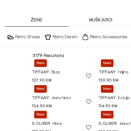
ŽENE
MUŠKARCI
Retro Shoes
Retro Denim
Retro Accessories
3179 Rezultata
Novo
Novo
TIFFANY
Bluza
TIFFANY
Haljina
127,90 KM
159,90 KM
Novo
Novo
TIFFANY
Jeans hlače
TIFFANY
Košulja
134,90 KM
114,90 KM
Novo
Novo
S.OLIVER
Hlače
S.OLIVER
Jeans 