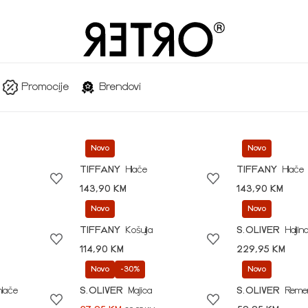
Promocije
Brendovi
Novo
Novo
TIFFANY
Hlače
TIFFANY
Hlače
143,90 KM
143,90 KM
Novo
Novo
TIFFANY
Košulja
S.OLIVER
Haljin
114,90 KM
229,95 KM
Novo
-30%
Novo
hlače
S.OLIVER
Majica
S.OLIVER
Reme