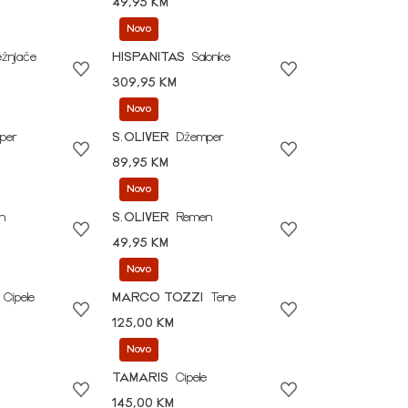
49,95 KM
Novo
ežnjače
HISPANITAS
Salonke
309,95 KM
Novo
per
S.OLIVER
Džemper
89,95 KM
Novo
n
S.OLIVER
Remen
49,95 KM
Novo
Cipele
MARCO TOZZI
Tene
125,00 KM
Novo
TAMARIS
Cipele
145,00 KM