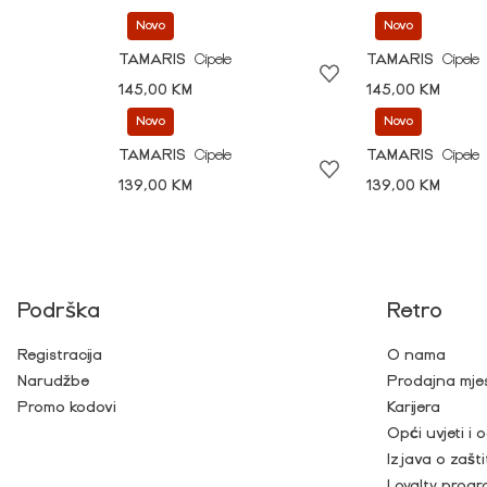
Novo
Novo
TAMARIS
Cipele
TAMARIS
Cipele
145,00 KM
145,00 KM
Novo
Novo
TAMARIS
Cipele
TAMARIS
Cipele
139,00 KM
139,00 KM
Podrška
Retro
Registracija
O nama
Narudžbe
Prodajna mje
Promo kodovi
Karijera
Opći uvjeti i
Izjava o zašti
Loyalty prog