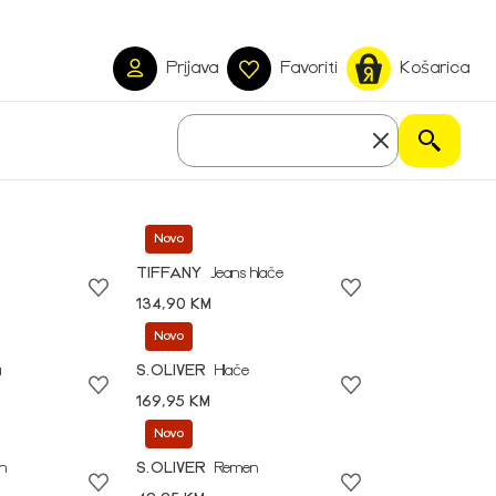
Prijava
Favoriti
Košarica
Novo
TIFFANY
Jeans hlače
134,90 KM
Novo
a
S.OLIVER
Hlače
169,95 KM
Novo
n
S.OLIVER
Remen