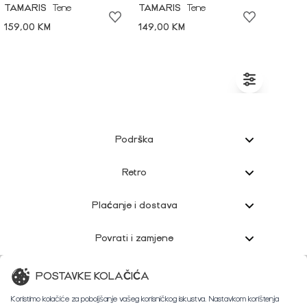
TAMARIS
Tene
TAMARIS
Tene
159,00 KM
149,00 KM
Podrška
Retro
Plaćanje i dostava
Povrati i zamjene
Korisnička podrška
POSTAVKE KOLAČIĆA
Koristimo kolačiće za poboljšanje vašeg korisničkog iskustva. Nastavkom korištenja