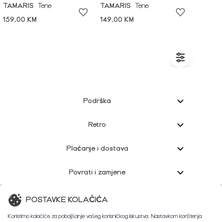
TAMARIS
Tene
TAMARIS
Tene
159,00 KM
149,00 KM
Podrška
Retro
Plaćanje i dostava
Povrati i zamjene
Korisnička podrška
POSTAVKE KOLAČIĆA
Koristimo kolačiće za poboljšanje vašeg korisničkog iskustva. Nastavkom korištenja