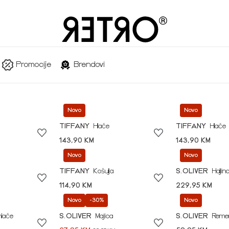
Promocije
Brendovi
Novo
Novo
TIFFANY
Hlače
TIFFANY
Hlače
143,90 KM
143,90 KM
Novo
Novo
TIFFANY
Košulja
S.OLIVER
Haljin
114,90 KM
229,95 KM
Novo
-30%
Novo
hlače
S.OLIVER
Majica
S.OLIVER
Reme