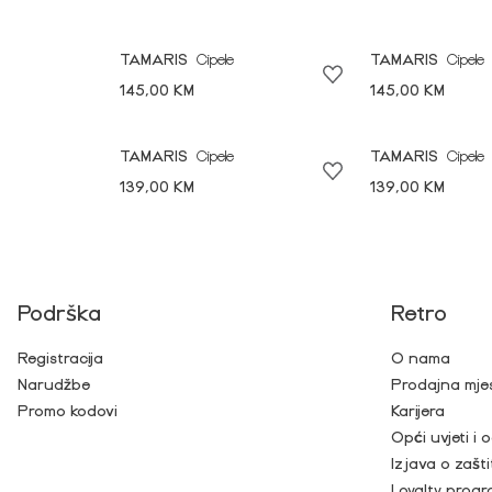
TAMARIS
Cipele
TAMARIS
Cipele
145,00 KM
145,00 KM
TAMARIS
Cipele
TAMARIS
Cipele
139,00 KM
139,00 KM
Podrška
Retro
Registracija
O nama
Narudžbe
Prodajna mje
Promo kodovi
Karijera
Opći uvjeti i
Izjava o zašti
Loyalty prog