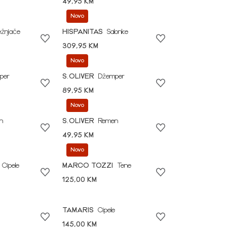
49,95 KM
Novo
ežnjače
HISPANITAS
Salonke
309,95 KM
Novo
per
S.OLIVER
Džemper
89,95 KM
Novo
n
S.OLIVER
Remen
49,95 KM
Novo
Cipele
MARCO TOZZI
Tene
125,00 KM
TAMARIS
Cipele
145,00 KM