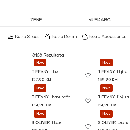
ŽENE
MUŠKARCI
Retro Shoes
Retro Denim
Retro Accessories
3168 Rezultata
Novo
Novo
TIFFANY
Bluza
TIFFANY
Haljina
127,90 KM
159,90 KM
Novo
Novo
TIFFANY
Jeans hlače
TIFFANY
Košulja
134,90 KM
114,90 KM
Novo
Novo
S.OLIVER
Hlače
S.OLIVER
Jeans 