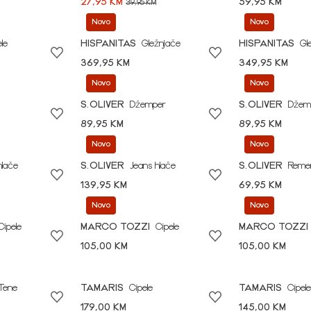
27,95 KM
59,95 KM
39,95 KM
Novo
Novo
le
HISPANITAS
Gležnjače
HISPANITAS
Gl
369,95 KM
349,95 KM
Novo
Novo
S.OLIVER
Džemper
S.OLIVER
Džem
89,95 KM
89,95 KM
Novo
Novo
hlače
S.OLIVER
Jeans hlače
S.OLIVER
Reme
139,95 KM
69,95 KM
Novo
Novo
Cipele
MARCO TOZZI
Cipele
MARCO TOZZI
105,00 KM
105,00 KM
Tene
TAMARIS
Cipele
TAMARIS
Cipele
179,00 KM
145,00 KM