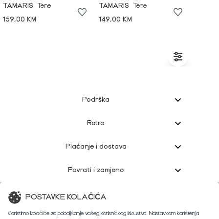
TAMARIS
Tene
TAMARIS
Tene
159,00 KM
149,00 KM
Podrška
Retro
Plaćanje i dostava
Povrati i zamjene
Korisnička podrška
POSTAVKE KOLAČIĆA
Koristimo kolačiće za poboljšanje vašeg korisničkog iskustva. Nastavkom korištenja