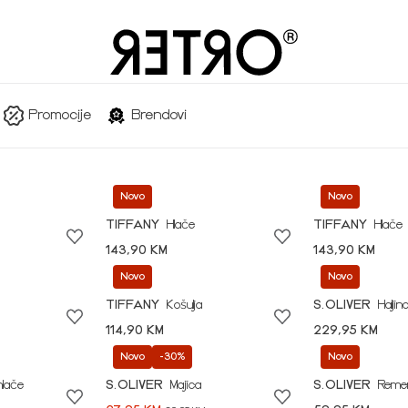
Promocije
Brendovi
Novo
Novo
TIFFANY
Hlače
TIFFANY
Hlače
143,90 KM
143,90 KM
Novo
Novo
TIFFANY
Košulja
S.OLIVER
Haljin
114,90 KM
229,95 KM
Novo
-30%
Novo
hlače
S.OLIVER
Majica
S.OLIVER
Reme