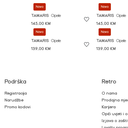
Novo
Novo
TAMARIS
Cipele
TAMARIS
Cipele
145,00 KM
145,00 KM
Novo
Novo
TAMARIS
Cipele
TAMARIS
Cipele
139,00 KM
139,00 KM
Podrška
Retro
Registracija
O nama
Narudžbe
Prodajna mje
Promo kodovi
Karijera
Opći uvjeti i
Izjava o zašti
Loyalty prog