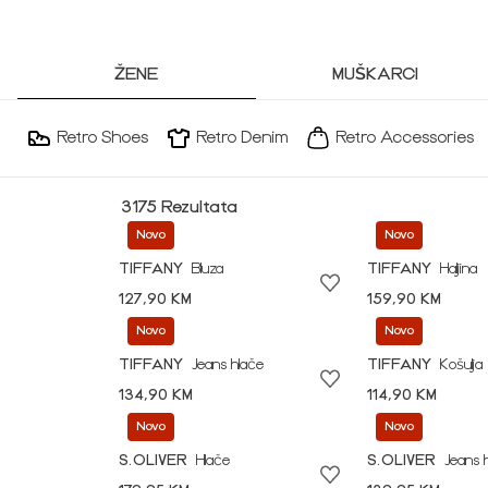
ŽENE
MUŠKARCI
Retro Shoes
Retro Denim
Retro Accessories
3175 Rezultata
Novo
Novo
TIFFANY
Bluza
TIFFANY
Haljina
127,90 KM
159,90 KM
Novo
Novo
TIFFANY
Jeans hlače
TIFFANY
Košulja
134,90 KM
114,90 KM
Novo
Novo
S.OLIVER
Hlače
S.OLIVER
Jeans 