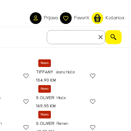
Prijava
Favoriti
Košarica
Novo
TIFFANY
Jeans hlače
134,90 KM
Novo
a
S.OLIVER
Hlače
169,95 KM
Novo
n
S.OLIVER
Remen