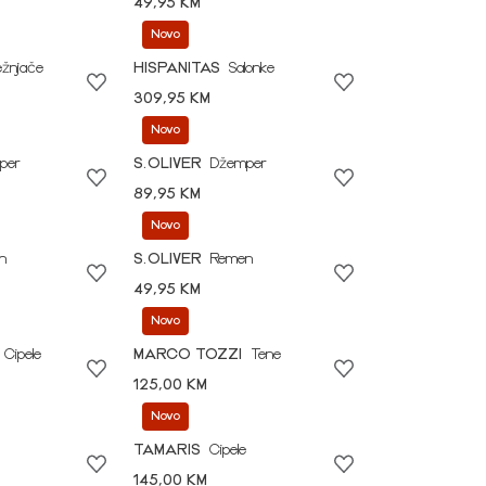
49,95 KM
Novo
ežnjače
HISPANITAS
Salonke
309,95 KM
Novo
per
S.OLIVER
Džemper
89,95 KM
Novo
n
S.OLIVER
Remen
49,95 KM
Novo
Cipele
MARCO TOZZI
Tene
125,00 KM
Novo
TAMARIS
Cipele
145,00 KM