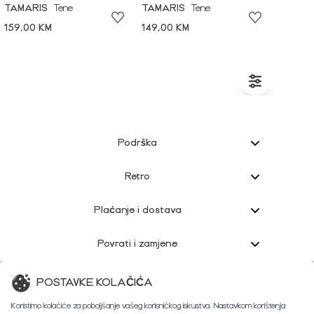
TAMARIS
Tene
TAMARIS
Tene
159,00 KM
149,00 KM
Podrška
Retro
Plaćanje i dostava
Povrati i zamjene
Korisnička podrška
POSTAVKE KOLAČIĆA
Koristimo kolačiće za poboljšanje vašeg korisničkog iskustva. Nastavkom korištenja