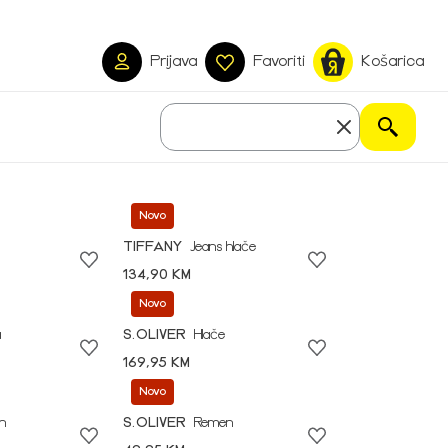
Prijava
Favoriti
Košarica
Novo
TIFFANY
Jeans hlače
134,90 KM
Novo
a
S.OLIVER
Hlače
169,95 KM
Novo
n
S.OLIVER
Remen