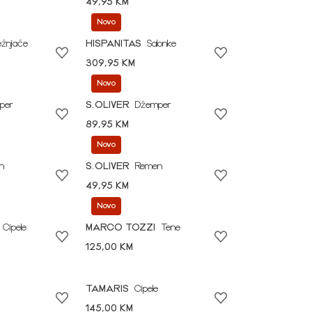
49,95 KM
Novo
ežnjače
HISPANITAS
Salonke
309,95 KM
Novo
per
S.OLIVER
Džemper
89,95 KM
Novo
n
S.OLIVER
Remen
49,95 KM
Novo
Cipele
MARCO TOZZI
Tene
125,00 KM
TAMARIS
Cipele
145,00 KM