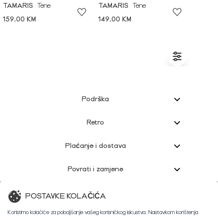
TAMARIS
Tene
TAMARIS
Tene
159,00 KM
149,00 KM
Podrška
Retro
Plaćanje i dostava
Povrati i zamjene
Korisnička podrška
POSTAVKE KOLAČIĆA
Koristimo kolačiće za poboljšanje vašeg korisničkog iskustva. Nastavkom korištenja