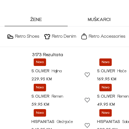
ŽENE
MUŠKARCI
Retro Shoes
Retro Denim
Retro Accessories
3173 Rezultata
Novo
Novo
S.OLIVER
Haljina
S.OLIVER
Hlače
229,95 KM
169,95 KM
Novo
Novo
S.OLIVER
Remen
S.OLIVER
Remen
59,95 KM
49,95 KM
Novo
Novo
HISPANITAS
Gležnjače
HISPANITAS
Sal