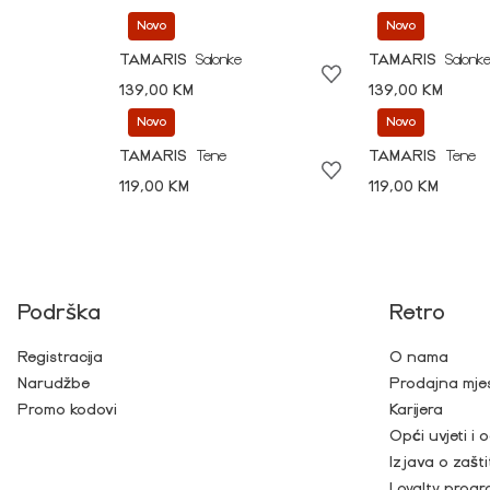
Novo
Novo
TAMARIS
Salonke
TAMARIS
Salonk
139,00 KM
139,00 KM
Novo
Novo
TAMARIS
Tene
TAMARIS
Tene
119,00 KM
119,00 KM
Podrška
Retro
Registracija
O nama
Narudžbe
Prodajna mje
Promo kodovi
Karijera
Opći uvjeti i
Izjava o zašti
Loyalty prog