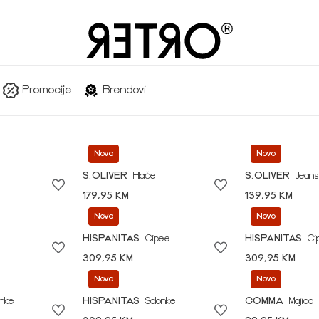
Promocije
Brendovi
Novo
Novo
S.OLIVER
Hlače
S.OLIVER
Jeans
179,95 KM
139,95 KM
Novo
Novo
HISPANITAS
Cipele
HISPANITAS
Ci
309,95 KM
309,95 KM
Novo
Novo
onke
HISPANITAS
Salonke
COMMA
Majica