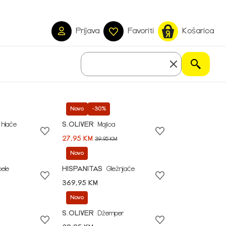
Prijava
Favoriti
Košarica
Novo
-30%
 hlače
S.OLIVER
Majica
27,95 KM
39,95 KM
Novo
pele
HISPANITAS
Gležnjače
369,95 KM
Novo
S.OLIVER
Džemper