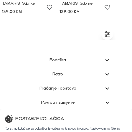
TAMARIS
Salonke
TAMARIS
Salonke
139,00 KM
139,00 KM
Podrška
Retro
Plaćanje i dostava
Povrati i zamjene
Korisnička podrška
POSTAVKE KOLAČIĆA
Koristimo kolačiće za poboljšanje vašeg korisničkog iskustva. Nastavkom korištenja