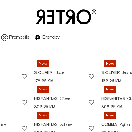
Promocije
Brendovi
Novo
Novo
S.OLIVER
Hlače
S.OLIVER
Jeans
179,95 KM
139,95 KM
Novo
Novo
HISPANITAS
Cipele
HISPANITAS
Ci
309,95 KM
309,95 KM
Novo
Novo
onke
HISPANITAS
Salonke
COMMA
Majica