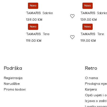
Novo
Novo
TAMARIS
Salonke
TAMARIS
Salonk
139,00 KM
139,00 KM
Novo
Novo
TAMARIS
Tene
TAMARIS
Tene
119,00 KM
119,00 KM
Podrška
Retro
Registracija
O nama
Narudžbe
Prodajna mje
Promo kodovi
Karijera
Opći uvjeti i
Izjava o zašti
Loyalty prog