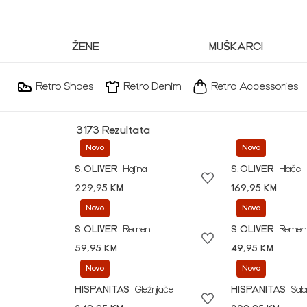
ŽENE
MUŠKARCI
Retro Shoes
Retro Denim
Retro Accessories
3173 Rezultata
Novo
Novo
S.OLIVER
Haljina
S.OLIVER
Hlače
229,95 KM
169,95 KM
Novo
Novo
S.OLIVER
Remen
S.OLIVER
Remen
59,95 KM
49,95 KM
Novo
Novo
HISPANITAS
Gležnjače
HISPANITAS
Sal