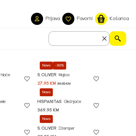
Prijava
Favoriti
Košarica
Novo
-30%
 hlače
S.OLIVER
Majica
27,95 KM
39,95 KM
Novo
pele
HISPANITAS
Gležnjače
369,95 KM
Novo
S.OLIVER
Džemper