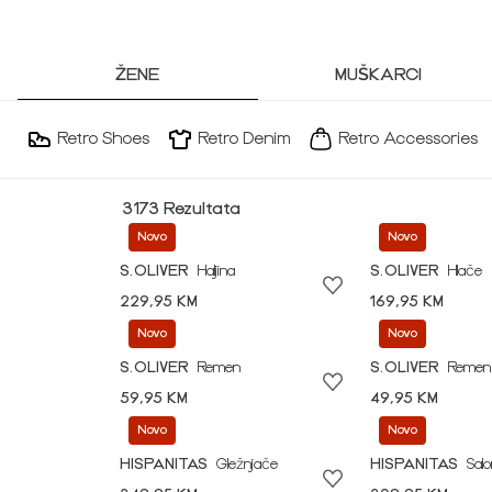
ŽENE
MUŠKARCI
Retro Shoes
Retro Denim
Retro Accessories
3173 Rezultata
Novo
Novo
S.OLIVER
Haljina
S.OLIVER
Hlače
229,95 KM
169,95 KM
Novo
Novo
S.OLIVER
Remen
S.OLIVER
Remen
59,95 KM
49,95 KM
Novo
Novo
HISPANITAS
Gležnjače
HISPANITAS
Sal