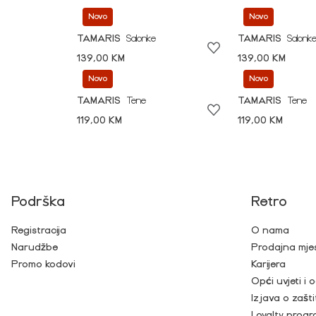
Novo
Novo
TAMARIS
Salonke
TAMARIS
Salonk
139,00 KM
139,00 KM
Novo
Novo
TAMARIS
Tene
TAMARIS
Tene
119,00 KM
119,00 KM
Podrška
Retro
Registracija
O nama
Narudžbe
Prodajna mje
Promo kodovi
Karijera
Opći uvjeti i
Izjava o zašti
Loyalty prog