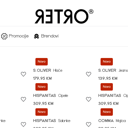
Promocije
Brendovi
Novo
Novo
S.OLIVER
Hlače
S.OLIVER
Jeans
179,95 KM
139,95 KM
Novo
Novo
HISPANITAS
Cipele
HISPANITAS
Ci
309,95 KM
309,95 KM
Novo
Novo
onke
HISPANITAS
Salonke
COMMA
Majica