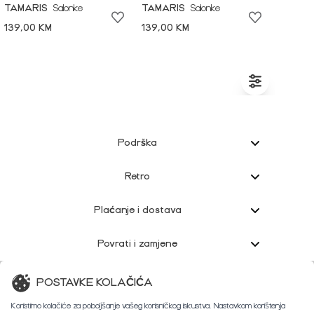
TAMARIS
Salonke
TAMARIS
Salonke
139,00 KM
139,00 KM
Podrška
Retro
Plaćanje i dostava
Povrati i zamjene
Korisnička podrška
POSTAVKE KOLAČIĆA
Koristimo kolačiće za poboljšanje vašeg korisničkog iskustva. Nastavkom korištenja