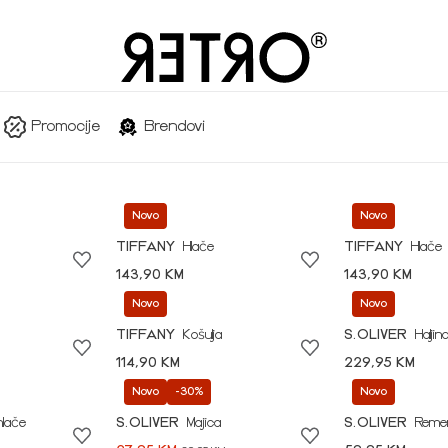
Promocije
Brendovi
Novo
Novo
TIFFANY
Hlače
TIFFANY
Hlače
143,90 KM
143,90 KM
Novo
Novo
TIFFANY
Košulja
S.OLIVER
Haljin
114,90 KM
229,95 KM
Novo
-30%
Novo
hlače
S.OLIVER
Majica
S.OLIVER
Reme