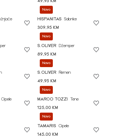
49,95 KM
Novo
ežnjače
HISPANITAS
Salonke
309,95 KM
Novo
per
S.OLIVER
Džemper
89,95 KM
Novo
n
S.OLIVER
Remen
49,95 KM
Novo
Cipele
MARCO TOZZI
Tene
125,00 KM
Novo
TAMARIS
Cipele
145,00 KM