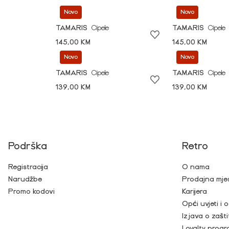
Novo
Novo
TAMARIS
Cipele
TAMARIS
Cipele
145,00 KM
145,00 KM
Novo
Novo
TAMARIS
Cipele
TAMARIS
Cipele
139,00 KM
139,00 KM
Podrška
Retro
Registracija
O nama
Narudžbe
Prodajna mje
Promo kodovi
Karijera
Opći uvjeti i
Izjava o zašti
Loyalty prog