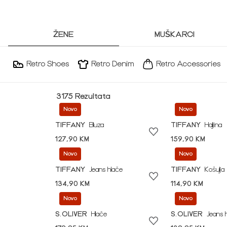
ŽENE
MUŠKARCI
Retro Shoes
Retro Denim
Retro Accessories
3175 Rezultata
Novo
Novo
TIFFANY
Bluza
TIFFANY
Haljina
127,90 KM
159,90 KM
Novo
Novo
TIFFANY
Jeans hlače
TIFFANY
Košulja
134,90 KM
114,90 KM
Novo
Novo
S.OLIVER
Hlače
S.OLIVER
Jeans 