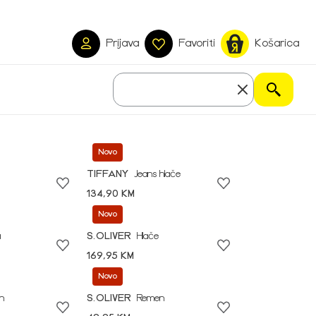
Prijava
Favoriti
Košarica
Novo
TIFFANY
Jeans hlače
134,90 KM
Novo
a
S.OLIVER
Hlače
169,95 KM
Novo
n
S.OLIVER
Remen