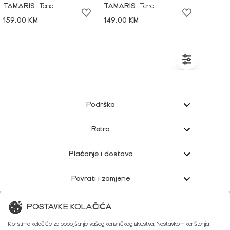
TAMARIS
Tene
TAMARIS
Tene
159,00 KM
149,00 KM
Podrška
Retro
Plaćanje i dostava
Povrati i zamjene
Korisnička podrška
POSTAVKE KOLAČIĆA
Koristimo kolačiće za poboljšanje vašeg korisničkog iskustva. Nastavkom korištenja